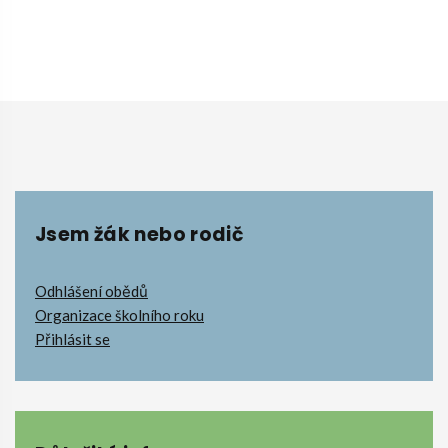
Jsem žák nebo rodič
Odhlášení obědů
Organizace školního roku
Přihlásit se