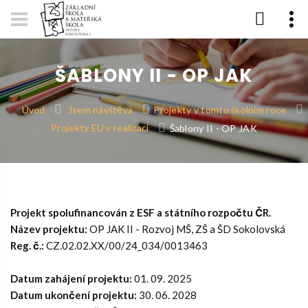
ŠABLONY II - OP JAK
Úvod
Jsem návštěva
Projekty v tomto školním roce
Projekty EU v realizaci
Šablony II - OP JAK
Projekt spolufinancován z ESF a státního rozpočtu ČR.
Název projektu:
OP JAK II - Rozvoj MŠ, ZŠ a ŠD Sokolovská
Reg. č.:
CZ.02.02.XX/00/24_034/0013463
Datum zahájení projektu:
01. 09. 2025
Datum ukončení projektu:
30. 06. 2028