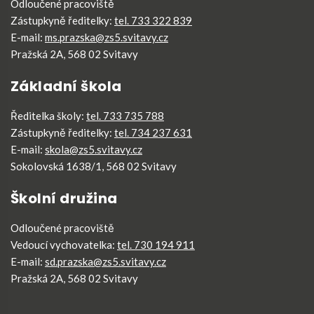
Odloučené pracoviště
Zástupkyně ředitelky:
tel. 733 322 839
E-mail:
ms.prazska@zs5.svitavy.cz
Pražská 2A, 568 02 Svitavy
Základní škola
Ředitelka školy:
tel. 733 735 788
Zástupkyně ředitelky:
tel. 734 237 631
E-mail:
skola@zs5.svitavy.cz
Sokolovská 1638/1, 568 02 Svitavy
Školní družina
Odloučené pracoviště
Vedoucí vychovatelka:
tel. 730 194 911
E-mail:
sd.prazska@zs5.svitavy.cz
Pražská 2A, 568 02 Svitavy