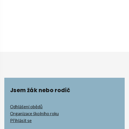
Jsem žák nebo rodič
Odhlášení obědů
Organizace školního roku
Přihlásit se