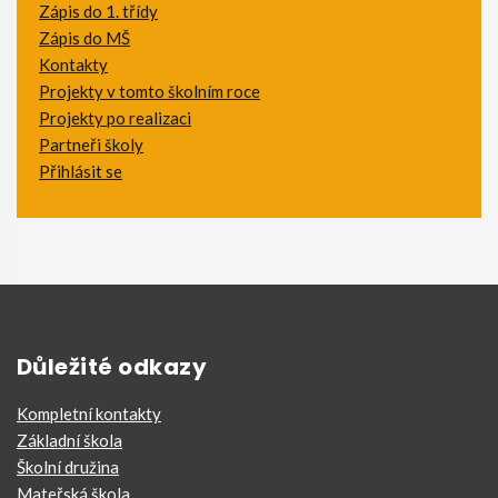
Zápis do 1. třídy
Zápis do MŠ
Kontakty
Projekty v tomto školním roce
Projekty po realizaci
Partneři školy
Přihlásit se
Důležité odkazy
Kompletní kontakty
Základní škola
Školní družina
Mateřská škola