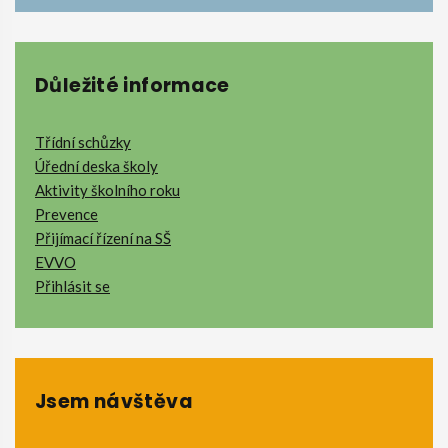
Důležité informace
Třídní schůzky
Úřední deska školy
Aktivity školního roku
Prevence
Přijímací řízení na SŠ
EVVO
Přihlásit se
Jsem návštěva