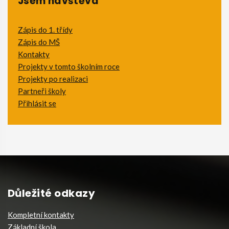
Jsem návštěva
Zápis do 1. třídy
Zápis do MŠ
Kontakty
Projekty v tomto školním roce
Projekty po realizaci
Partneři školy
Přihlásit se
Důležité odkazy
Kompletní kontakty
Základní škola