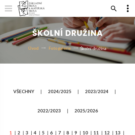
ŠKOLNÍ DRUŽINA
Úvod
Fotogalerie
Školní družina
VŠECHNY
|
2024/2025
|
2023/2024
|
2022/2023
|
2025/2026
1
|
2
|
3
|
4
|
5
|
6
|
7
|
8
|
9
|
10
|
11
|
12
|
13
|