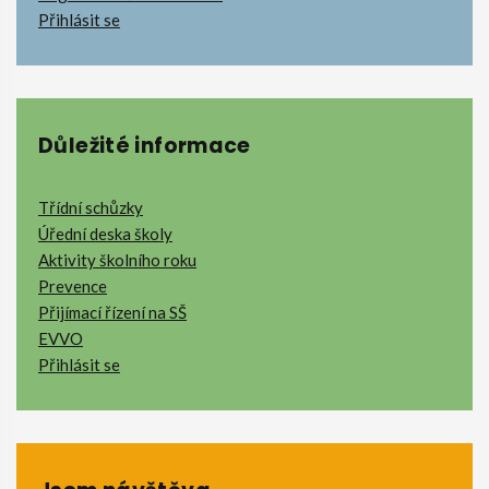
Přihlásit se
Důležité informace
Třídní schůzky
Úřední deska školy
Aktivity školního roku
Prevence
Přijímací řízení na SŠ
EVVO
Přihlásit se