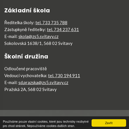
Základní škola
Ředitelka školy:
tel. 733 735 788
Zástupkyně ředitelky:
tel. 734 237 631
E-mail:
skola@zs5.svitavy.cz
Sokolovská 1638/1, 568 02 Svitavy
Školní družina
Odloučené pracoviště
Vedoucí vychovatelka:
tel. 730 194 911
E-mail:
sd.prazska@zs5.svitavy.cz
Pražská 2A, 568 02 Svitavy
ZŠ5 Svitavy
©
2026
Všechna práva vyhrazena
.
Používáme pouze vlastní cookies, které jsou technicky nezbytné
Zavřít
pro chod stránek. Nepoužíváme cookies dalších stran.