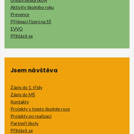
Úřední deska školy
Aktivity školního roku
Prevence
Přijímací řízení na SŠ
EVVO
Přihlásit se
Jsem návštěva
Zápis do 1. třídy
Zápis do MŠ
Kontakty
Projekty v tomto školním roce
Projekty po realizaci
Partneři školy
Přihlásit se