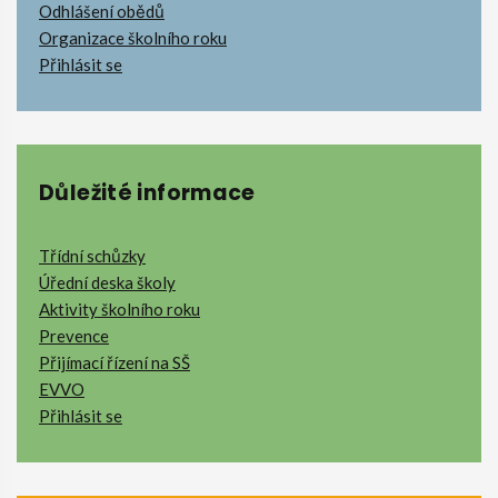
Odhlášení obědů
Organizace školního roku
Přihlásit se
Důležité informace
Třídní schůzky
Úřední deska školy
Aktivity školního roku
Prevence
Přijímací řízení na SŠ
EVVO
Přihlásit se