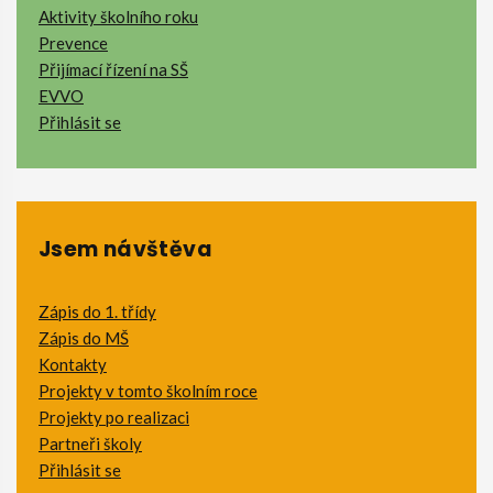
Aktivity školního roku
Prevence
Přijímací řízení na SŠ
EVVO
Přihlásit se
Jsem návštěva
Zápis do 1. třídy
Zápis do MŠ
Kontakty
Projekty v tomto školním roce
Projekty po realizaci
Partneři školy
Přihlásit se