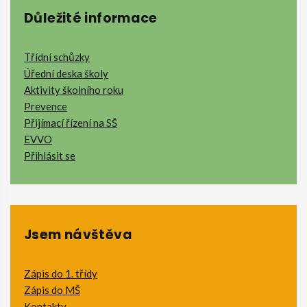
Důležité informace
Třídní schůzky
Úřední deska školy
Aktivity školního roku
Prevence
Přijímací řízení na SŠ
EVVO
Přihlásit se
Jsem návštěva
Zápis do 1. třídy
Zápis do MŠ
Kontakty