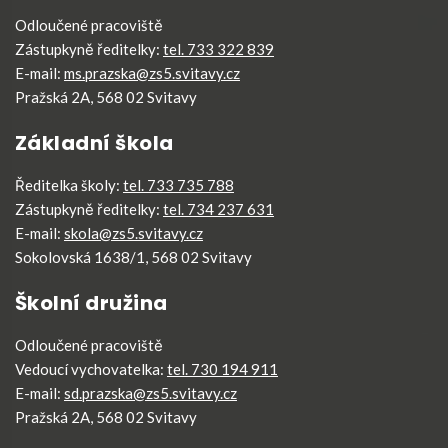
Odloučené pracoviště
Zástupkyně ředitelky:
tel. 733 322 839
E-mail:
ms.prazska@zs5.svitavy.cz
Pražská 2A, 568 02 Svitavy
Základní škola
Ředitelka školy:
tel. 733 735 788
Zástupkyně ředitelky:
tel. 734 237 631
E-mail:
skola@zs5.svitavy.cz
Sokolovská 1638/1, 568 02 Svitavy
Školní družina
Odloučené pracoviště
Vedoucí vychovatelka:
tel. 730 194 911
E-mail:
sd.prazska@zs5.svitavy.cz
Pražská 2A, 568 02 Svitavy