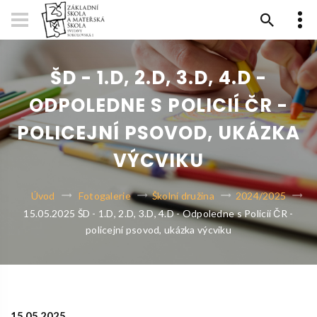
ŠD - 1.D, 2.D, 3.D, 4.D -
ODPOLEDNE S POLICIÍ ČR -
POLICEJNÍ PSOVOD, UKÁZKA
VÝCVIKU
Úvod
Fotogalerie
Školní družina
2024/2025
15.05.2025 ŠD - 1.D, 2.D, 3.D, 4.D - Odpoledne s Policií ČR -
policejní psovod, ukázka výcviku
15.05.2025