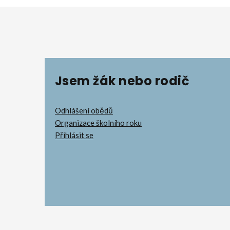
Jsem žák nebo rodič
Odhlášení obědů
Organizace školního roku
Přihlásit se