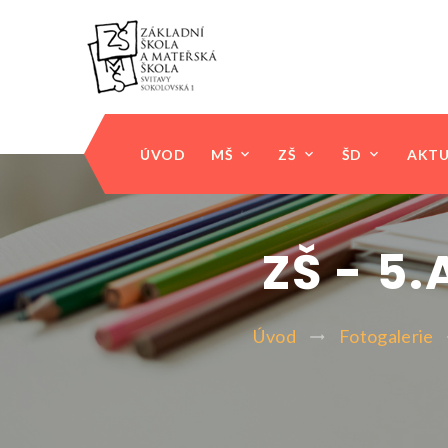
ÚVOD
MŠ
ZŠ
ŠD
AKTU
ZŠ - 5
Úvod
Fotogalerie