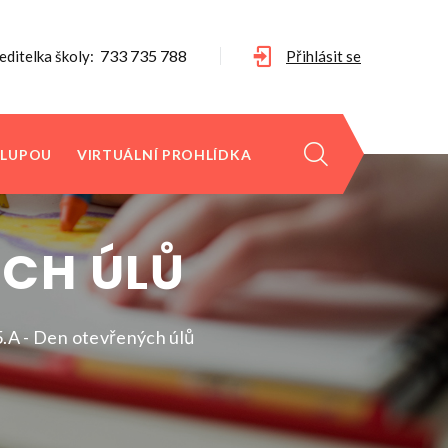
733 735 788
editelka školy:
Přihlásit se
 LUPOU
VIRTUÁLNÍ PROHLÍDKA
ÝCH ÚLŮ
5.A - Den otevřených úlů