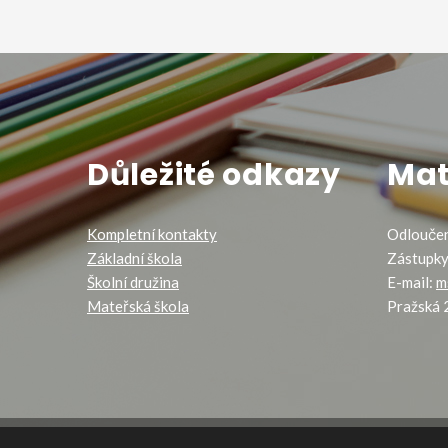
Důležité odkazy
Mat
Kompletní kontakty
Odloučen
Základní škola
Zástupky
Školní družina
E-mail:
m
Mateřská škola
Pražská 