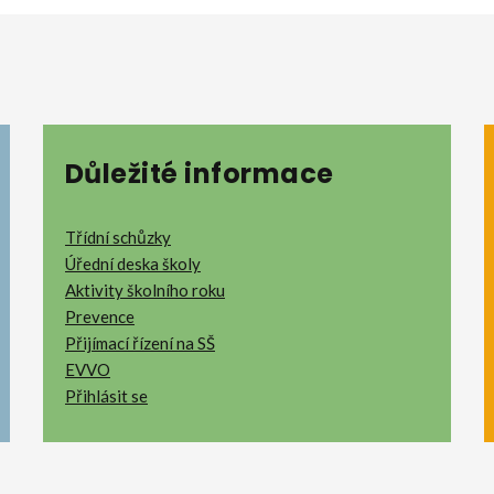
Důležité informace
Třídní schůzky
Úřední deska školy
Aktivity školního roku
Prevence
Přijímací řízení na SŠ
EVVO
Přihlásit se