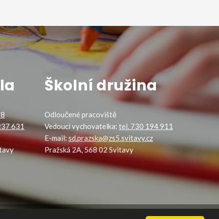
la
Školní družina
88
Odloučené pracoviště
 237 631
Vedoucí vychovatelka:
tel. 730 194 911
E-mail:
sd.prazska@zs5.svitavy.cz
tavy
Pražská 2A, 568 02 Svitavy