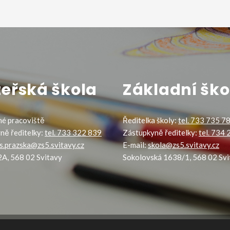
eřská škola
Základní ško
é pracoviště
Ředitelka školy:
tel. 733 735 7
ně ředitelky:
tel. 733 322 839
Zástupkyně ředitelky:
tel. 734
s.prazska@zs5.svitavy.cz
E-mail:
skola@zs5.svitavy.cz
2A, 568 02 Svitavy
Sokolovská 1638/1, 568 02 Svi