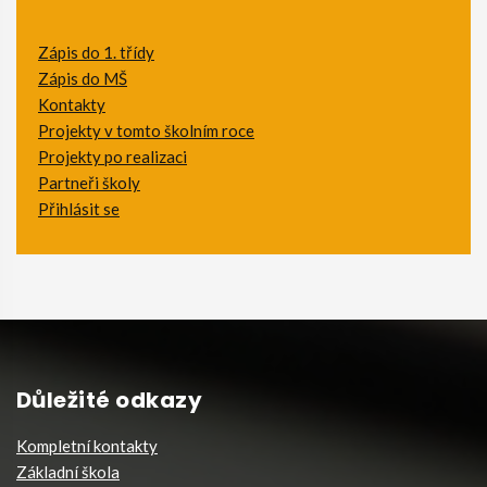
Zápis do 1. třídy
Zápis do MŠ
Kontakty
Projekty v tomto školním roce
Projekty po realizaci
Partneři školy
Přihlásit se
Důležité odkazy
Kompletní kontakty
Základní škola