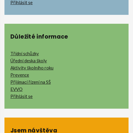
Přihlásit se
Důležité informace
Třídní schůzky
Úřední deska školy
Aktivity školního roku
Prevence
Přijímací řízení na SŠ
EVVO
Přihlásit se
Jsem návštěva