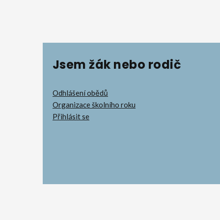
Jsem žák nebo rodič
Odhlášení obědů
Organizace školního roku
Přihlásit se