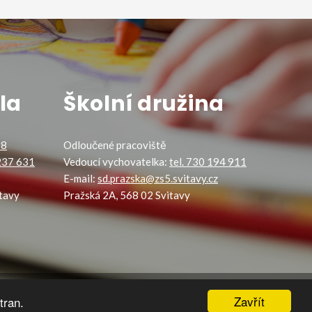
la
Školní družina
88
Odloučené pracoviště
 237 631
Vedoucí vychovatelka:
tel. 730 194 911
E-mail:
sd.prazska@zs5.svitavy.cz
tavy
Pražská 2A, 568 02 Svitavy
Zavřít
tran.