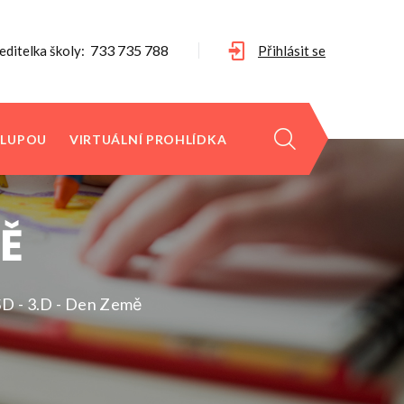
733 735 788
editelka školy:
Přihlásit se
 LUPOU
VIRTUÁLNÍ PROHLÍDKA
MĚ
ŠD - 3.D - Den Země