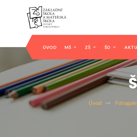
ÚVOD
MŠ
ZŠ
ŠD
AKTU
Š
Úvod
Fotogale