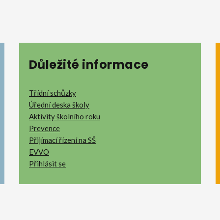
Důležité informace
Třídní schůzky
Úřední deska školy
Aktivity školního roku
Prevence
Přijímací řízení na SŠ
EVVO
Přihlásit se