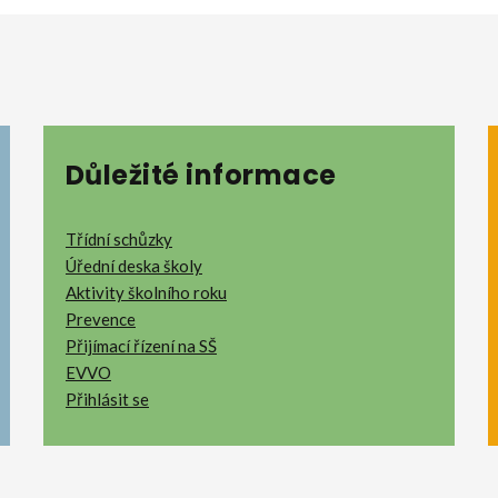
Důležité informace
Třídní schůzky
Úřední deska školy
Aktivity školního roku
Prevence
Přijímací řízení na SŠ
EVVO
Přihlásit se