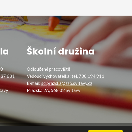
la
Školní družina
88
Odloučené pracoviště
 237 631
Vedoucí vychovatelka:
tel. 730 194 911
E-mail:
sd.prazska@zs5.svitavy.cz
tavy
Pražská 2A, 568 02 Svitavy