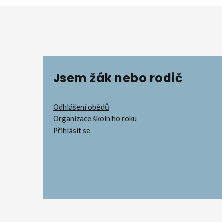
Jsem žák nebo rodič
Odhlášení obědů
Organizace školního roku
Přihlásit se