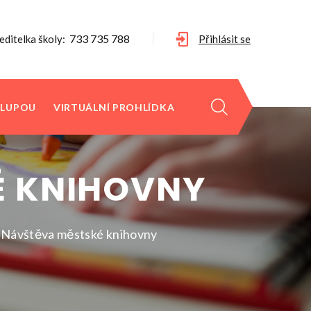
733 735 788
editelka školy:
Přihlásit se
 LUPOU
VIRTUÁLNÍ PROHLÍDKA
KÉ KNIHOVNY
- Návštěva městské knihovny