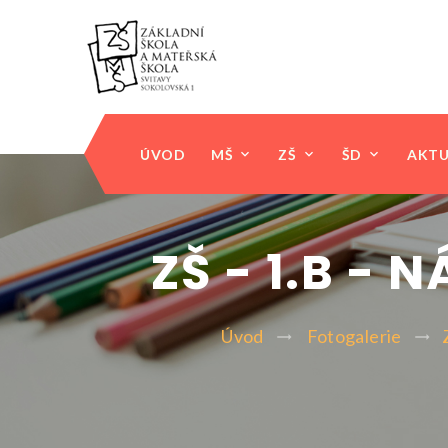
ÚVOD
MŠ
ZŠ
ŠD
AKTU
ZŠ - 1.B -
Úvod
Fotogalerie