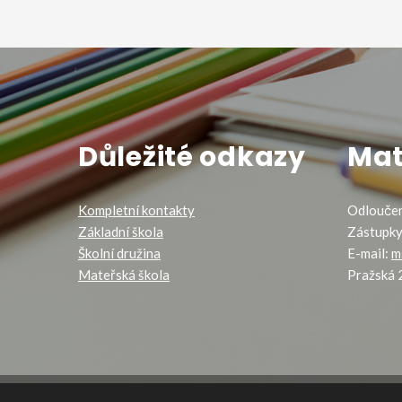
Důležité odkazy
Mat
Kompletní kontakty
Odloučen
Základní škola
Zástupky
Školní družina
E-mail:
m
Mateřská škola
Pražská 