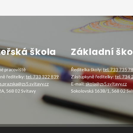
eřská škola
Základní ško
é pracoviště
Ředitelka školy:
tel. 733 735 7
ně ředitelky:
tel. 733 322 839
Zástupkyně ředitelky:
tel. 734
s.prazska@zs5.svitavy.cz
E-mail:
skola@zs5.svitavy.cz
2A, 568 02 Svitavy
Sokolovská 1638/1, 568 02 Svi