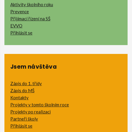
Aktivity školního roku
Prevence
Přijímací řízení na SŠ
EVVO
Přihlásit se
Jsem návštěva
Zápis do 1. třídy
Zápis do MŠ
Kontakty
Projekty v tomto školním roce
Projekty po realizaci
Partneři školy
Přihlásit se