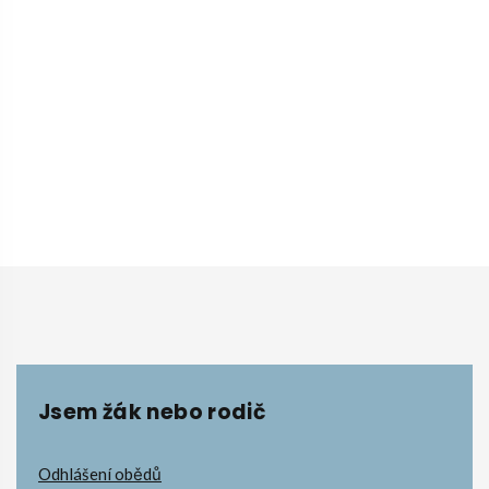
Jsem žák nebo rodič
Odhlášení obědů