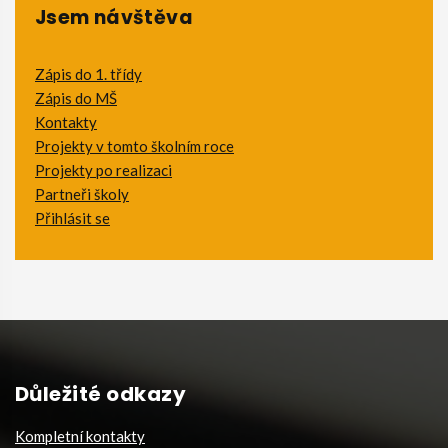
Jsem návštěva
Zápis do 1. třídy
Zápis do MŠ
Kontakty
Projekty v tomto školním roce
Projekty po realizaci
Partneři školy
Přihlásit se
Důležité odkazy
Kompletní kontakty