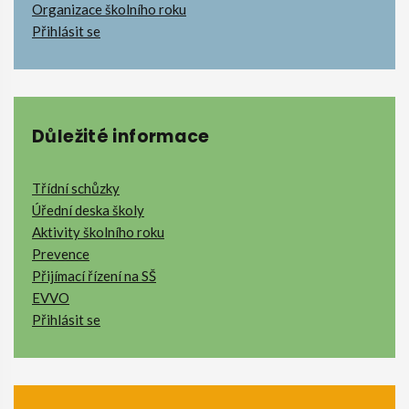
Organizace školního roku
Přihlásit se
Důležité informace
Třídní schůzky
Úřední deska školy
Aktivity školního roku
Prevence
Přijímací řízení na SŠ
EVVO
Přihlásit se