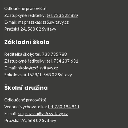
Odloučené pracoviště
Zástupkyně ředitelky:
tel. 733 322 839
E-mail:
ms.prazska@zs5.svitavy.cz
Pražská 2A, 568 02 Svitavy
Základní škola
Ředitelka školy:
tel. 733 735 788
Zástupkyně ředitelky:
tel. 734 237 631
E-mail:
skola@zs5.svitavy.cz
Sokolovská 1638/1, 568 02 Svitavy
Školní družina
Odloučené pracoviště
Vedoucí vychovatelka:
tel. 730 194 911
E-mail:
sd.prazska@zs5.svitavy.cz
Pražská 2A, 568 02 Svitavy