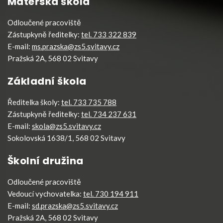
Mateřská škola
Odloučené pracoviště
Zástupkyně ředitelky:
tel. 733 322 839
E-mail:
ms.prazska@zs5.svitavy.cz
Pražská 2A, 568 02 Svitavy
Základní škola
Ředitelka školy:
tel. 733 735 788
Zástupkyně ředitelky:
tel. 734 237 631
E-mail:
skola@zs5.svitavy.cz
Sokolovská 1638/1, 568 02 Svitavy
Školní družina
Odloučené pracoviště
Vedoucí vychovatelka:
tel. 730 194 911
E-mail:
sd.prazska@zs5.svitavy.cz
Pražská 2A, 568 02 Svitavy