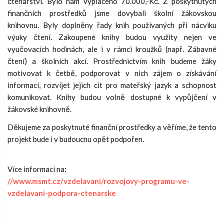
čtenářství. Bylo nám vyplaceno 70.000,-Kč. Z poskytnutých
finančních prostředků jsme dovybali školní žákovskou
knihovnu. Byly doplněny řady knih používaných při nácviku
výuky čtení. Zakoupené knihy budou využity nejen ve
vyučovacích hodinách, ale i v rámci kroužků (např. Zábavné
čtení) a školních akcí. Prostřednictvím knih budeme žáky
motivovat k četbě, podporovat v nich zájem o získávání
informací, rozvíjet jejich cit pro mateřský jazyk a schopnost
komunikovat. Knihy budou volně dostupné k vypůjčení v
žákovské knihovně.
Děkujeme za poskytnuté finanční prostředky a věříme, že tento
projekt bude i v budoucnu opět podpořen.
Více informací na:
//www.msmt.cz/vzdelavani/rozvojovy-programu-ve-
vzdelavani-podpora-ctenarske