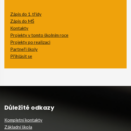
Zápis do 1. třídy
Zápis do MŠ
Kontakty
Projekty v tomto školním roce
Projekty po realizaci
Partneři školy
Přihlásit se
Důležité odkazy
Kompletní kontakty
Základní škola