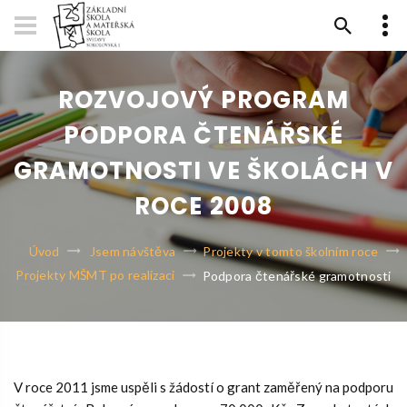
ROZVOJOVÝ PROGRAM
PODPORA ČTENÁŘSKÉ
GRAMOTNOSTI VE ŠKOLÁCH V
ROCE 2008
Úvod
Jsem návštěva
Projekty v tomto školním roce
Projekty MŠMT po realizaci
Podpora čtenářské gramotnosti
V roce 2011 jsme uspěli s žádostí o grant zaměřený na podporu