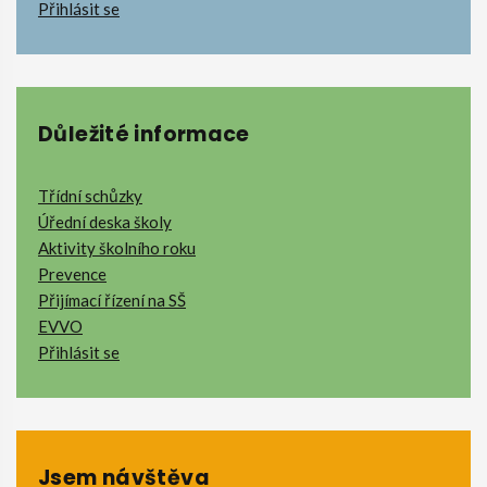
Přihlásit se
Důležité informace
Třídní schůzky
Úřední deska školy
Aktivity školního roku
Prevence
Přijímací řízení na SŠ
EVVO
Přihlásit se
Jsem návštěva