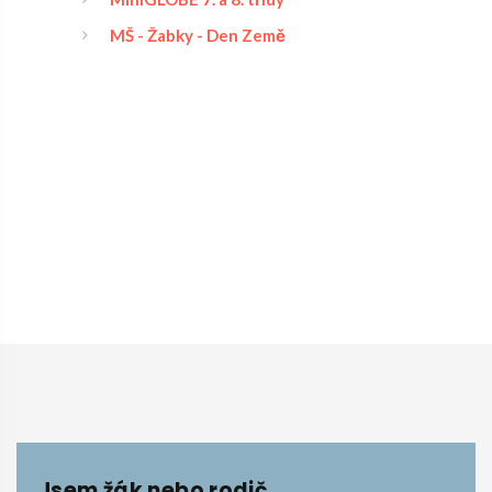
MŠ - Žabky - Den Země
Jsem žák nebo rodič