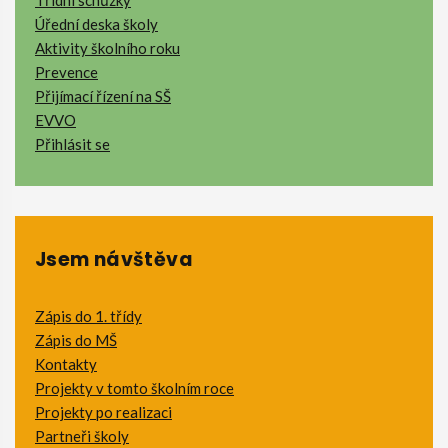
Třídní schůzky
Úřední deska školy
Aktivity školního roku
Prevence
Přijímací řízení na SŠ
EVVO
Přihlásit se
Jsem návštěva
Zápis do 1. třídy
Zápis do MŠ
Kontakty
Projekty v tomto školním roce
Projekty po realizaci
Partneři školy