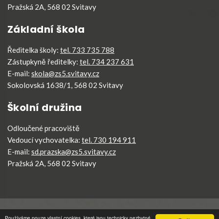
Pražská 2A, 568 02 Svitavy
Základní škola
Ředitelka školy:
tel. 733 735 788
Zástupkyně ředitelky:
tel. 734 237 631
E-mail:
skola@zs5.svitavy.cz
Sokolovská 1638/1, 568 02 Svitavy
Školní družina
Odloučené pracoviště
Vedoucí vychovatelka:
tel. 730 194 911
E-mail:
sd.prazska@zs5.svitavy.cz
Pražská 2A, 568 02 Svitavy
ZŠ5 Svitavy
©
2026
Všechna práva vyhrazena
.
Používáme pouze vlastní cookies, které jsou technicky nezbytné