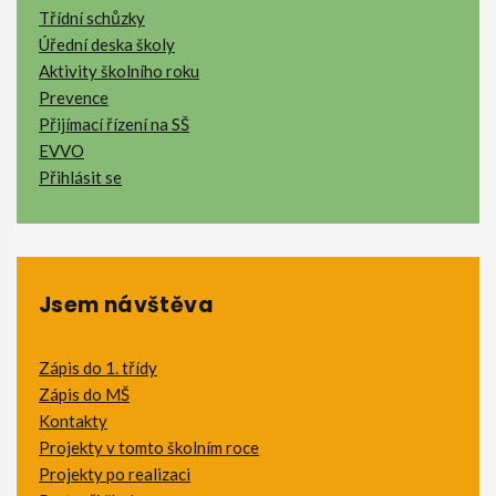
Třídní schůzky
Úřední deska školy
Aktivity školního roku
Prevence
Přijímací řízení na SŠ
EVVO
Přihlásit se
Jsem návštěva
Zápis do 1. třídy
Zápis do MŠ
Kontakty
Projekty v tomto školním roce
Projekty po realizaci