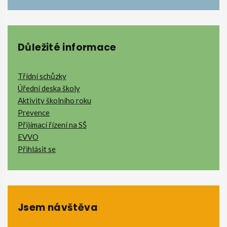
Důležité informace
Třídní schůzky
Úřední deska školy
Aktivity školního roku
Prevence
Přijímací řízení na SŠ
EVVO
Přihlásit se
Jsem návštěva