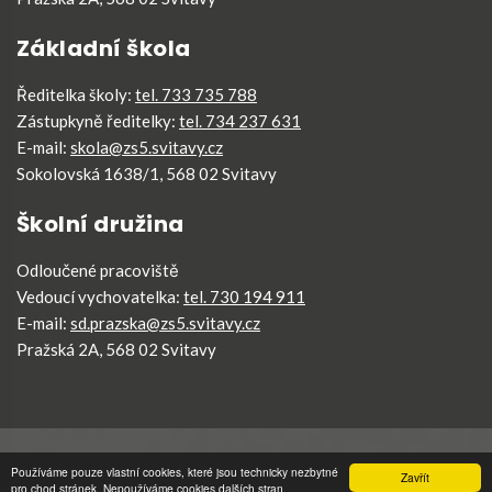
Základní škola
Ředitelka školy:
tel. 733 735 788
Zástupkyně ředitelky:
tel. 734 237 631
E-mail:
skola@zs5.svitavy.cz
Sokolovská 1638/1, 568 02 Svitavy
Školní družina
Odloučené pracoviště
Vedoucí vychovatelka:
tel. 730 194 911
E-mail:
sd.prazska@zs5.svitavy.cz
Pražská 2A, 568 02 Svitavy
ZŠ5 Svitavy
©
2026
Všechna práva vyhrazena
.
Používáme pouze vlastní cookies, které jsou technicky nezbytné
Zavřít
pro chod stránek. Nepoužíváme cookies dalších stran.