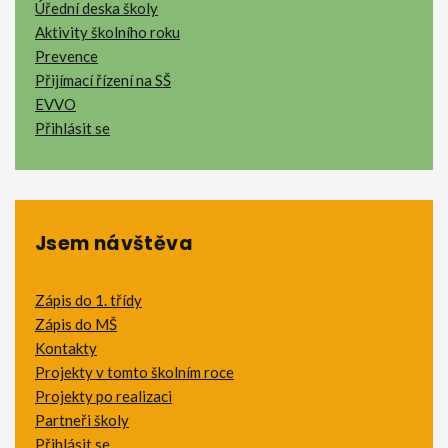
Úřední deska školy
Aktivity školního roku
Prevence
Přijímací řízení na SŠ
EVVO
Přihlásit se
Jsem návštěva
Zápis do 1. třídy
Zápis do MŠ
Kontakty
Projekty v tomto školním roce
Projekty po realizaci
Partneři školy
Přihlásit se