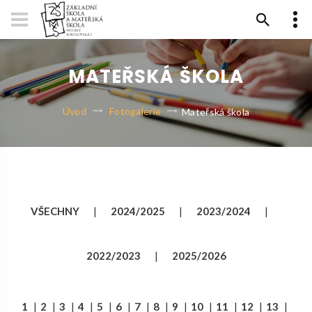
MATEŘSKÁ ŠKOLA
Úvod
Fotogalerie
Mateřská škola
VŠECHNY
|
2024/2025
|
2023/2024
|
2022/2023
|
2025/2026
1
|
2
|
3
|
4
|
5
|
6
|
7
|
8
|
9
|
10
|
11
|
12
|
13
|