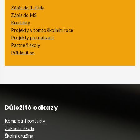
Zápis do 1. třídy
Zápis do MŠ
Kontakty
Projekty v tomto školním roce
Projekty po realizaci
Partneři školy
Přihlásit se
Důležité odkazy
Kompletní kontakty
Základní škola
Školní družina