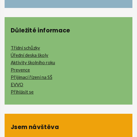
Důležité informace
Třídní schůzky
Úřední deska školy
Aktivity školního roku
Prevence
Přijímací řízení na SŠ
EVVO
Přihlásit se
Jsem návštěva