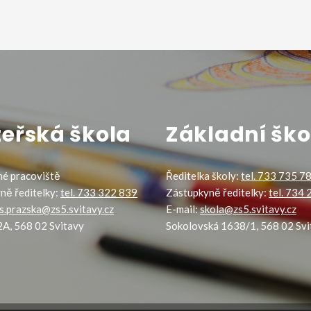
eřská škola
Základní ško
é pracoviště
Ředitelka školy:
tel. 733 735 7
ně ředitelky:
tel. 733 322 839
Zástupkyně ředitelky:
tel. 734
s.prazska@zs5.svitavy.cz
E-mail:
skola@zs5.svitavy.cz
2A, 568 02 Svitavy
Sokolovská 1638/1, 568 02 Svi