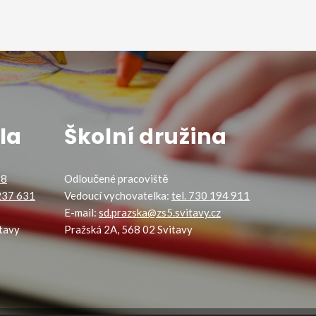
la
Školní družina
88
Odloučené pracoviště
 237 631
Vedoucí vychovatelka:
tel. 730 194 911
E-mail:
sd.prazska@zs5.svitavy.cz
tavy
Pražská 2A, 568 02 Svitavy