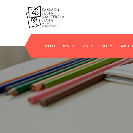
ÚVOD
MŠ
ZŠ
ŠD
AKTU