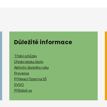
Důležité informace
Třídní schůzky
Úřední deska školy
Aktivity školního roku
Prevence
Přijímací řízení na SŠ
EVVO
Přihlásit se