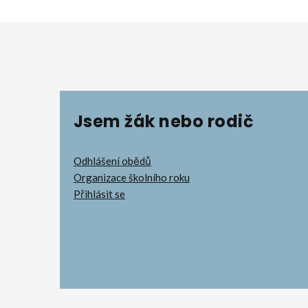
Jsem žák nebo rodič
Odhlášení obědů
Organizace školního roku
Přihlásit se