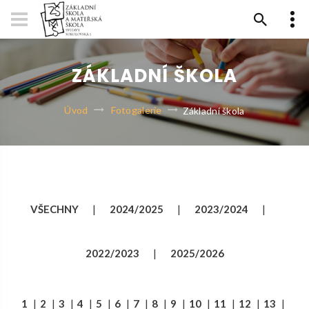
ZÁKLADNÍ ŠKOLA
Úvod
Fotogalerie
Základní škola
VŠECHNY
|
2024/2025
|
2023/2024
|
2022/2023
|
2025/2026
1
|
2
|
3
|
4
|
5
|
6
|
7
|
8
|
9
|
10
|
11
|
12
|
13
|