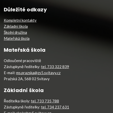
Důležité odkazy
Kompletní kontakty
Základní škola
Školní družina
Mateřská škola
Mateřská škola
Odloučené pracoviště
Zástupkyně ředitelky:
tel. 733 322 839
E-mail:
ms.prazska@zs5.svitavy.cz
Pražská 2A, 568 02 Svitavy
Základní škola
Ředitelka školy:
tel. 733 735 788
Zástupkyně ředitelky:
tel. 734 237 631
E-mail:
skola@zs5.svitavy.cz