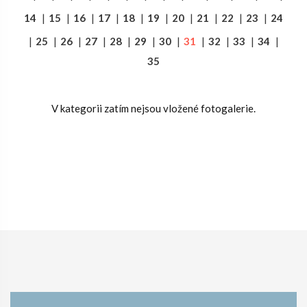
14
|
15
|
16
|
17
|
18
|
19
|
20
|
21
|
22
|
23
|
24
|
25
|
26
|
27
|
28
|
29
|
30
|
31
|
32
|
33
|
34
|
35
V kategorii zatím nejsou vložené fotogalerie.