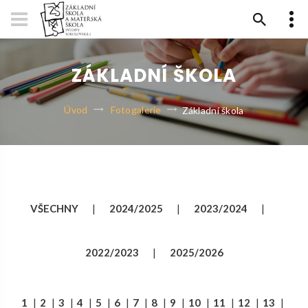
ZÁKLADNÍ ŠKOLA
Úvod
Fotogalerie
Základní škola
VŠECHNY
|
2024/2025
|
2023/2024
|
2022/2023
|
2025/2026
1
|
2
|
3
|
4
|
5
|
6
|
7
|
8
|
9
|
10
|
11
|
12
|
13
|